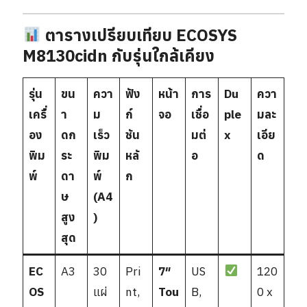
ตารางเปรียบเทียบ ECOSYS
M8130cidn กับรุ่นใกล้เคียง
รุ่น
ขน
ควา
ฟัง
หน้า
การ
Du
ควา
เครื่
า
ม
ก์
จอ
เชื่อ
ple
มละ
อง
ดก
เร็ว
ชัน
มต่
x
เอีย
พิม
ระ
พิม
หลั
อ
ด
พ์
ดา
พ์
ก
ษ
(A4
สูง
)
สุด
EC
A3
30
Pri
7″
US
120
OS
แผ่
nt,
Tou
B,
0 x