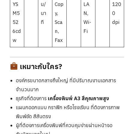
YS
น/
Cop
LA
120
M5
นา
y,
N,
0
52
ที
Sca
Wi-
dpi
6cd
n,
Fi
w
Fax
เหมาะกับใคร?
องค์กรขนาดกลางถึงใหญ่ ที่มีปริมาณงานเอกสาร
จำนวนมาก
ธุรกิจที่ต้องการ
เครื่องพิมพ์ A3 สีคุณภาพสูง
แผนกออกแบบ กราฟิก หรือโรงเรียน ที่ต้องการภาพ
พิมพ์ชัด สีสันตรง
ผู้ที่ต้องการเครื่องพิมพ์ที่ควบคุมง่ายผ่านหน้าจอ