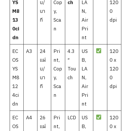
YS
น/
Cop
ch
LA
120
M8
นา
y,
N,
0
13
ที
Sca
Air
dpi
0ci
n
Pri
dn
nt
EC
A3
24
Pri
4.3
US
120
OS
แผ่
nt,
″
B,
0 x
YS
น/
Cop
Tou
LA
120
M8
นา
y,
ch
N,
0
12
ที
Sca
Air
dpi
4ci
n
Pri
dn
nt
EC
A4
26
Pri
LCD
US
120
OS
แผ่
nt,
B,
0 x