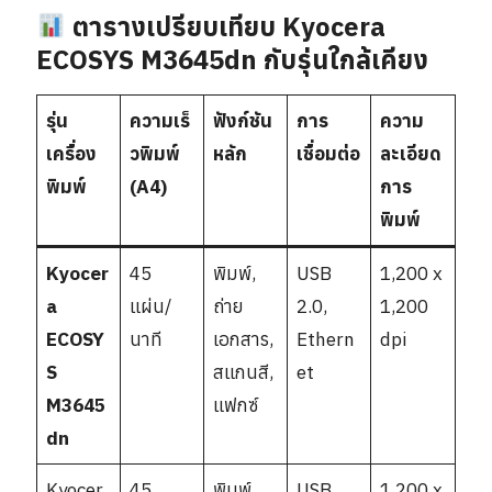
ตารางเปรียบเทียบ Kyocera
ECOSYS M3645dn กับรุ่นใกล้เคียง
รุ่น
ความเร็
ฟังก์ชัน
การ
ความ
เครื่อง
วพิมพ์
หลัก
เชื่อมต่อ
ละเอียด
พิมพ์
(A4)
การ
พิมพ์
Kyocer
45
พิมพ์,
USB
1,200 x
a
แผ่น/
ถ่าย
2.0,
1,200
ECOSY
นาที
เอกสาร,
Ethern
dpi
S
สแกนสี,
et
M3645
แฟกซ์
dn
Kyocer
45
พิมพ์,
USB
1,200 x