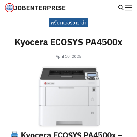
Skip
JOBENTERPRISE
to
Search
content
พริ้นท์เตอร์ขาว-ดำ
for:
Kyocera ECOSYS PA4500x
April 10, 2025
Kyocera ECOSYS PA4500x –