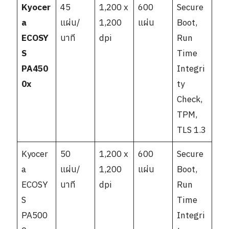
Kyocer
45
1,200 x
600
Secure
a
แผ่น/
1,200
แผ่น
Boot,
ECOSY
นาที
dpi
Run
S
Time
PA450
Integri
0x
ty
Check,
TPM,
TLS 1.3
Kyocer
50
1,200 x
600
Secure
a
แผ่น/
1,200
แผ่น
Boot,
ECOSY
นาที
dpi
Run
S
Time
PA500
Integri