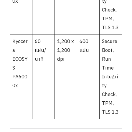
0x
ty
Check,
TPM,
TLS 1.3
Kyocer
60
1,200 x
600
Secure
a
แผ่น/
1,200
แผ่น
Boot,
ECOSY
นาที
dpi
Run
S
Time
PA600
Integri
0x
ty
Check,
TPM,
TLS 1.3