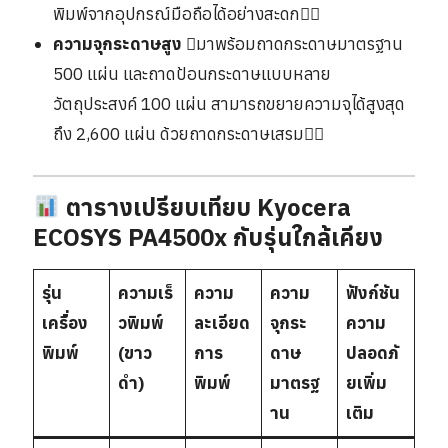
พิมพ์จากอุปกรณ์มือถือได้อย่างสะดก
ความจุกระดาษสูง
มาพร้อมถาดกระดาษมาตรฐาน
500 แผ่น และถาดป้อนกระดาษแบบหลาย
วัตถุประสงค์ 100 แผ่น สามารถขยายความจุได้สูงสุด
ถึง 2,600 แผ่น ด้วยถาดกระดาษเสรม
ตารางเปรียบเทียบ Kyocera
ECOSYS PA4500x กับรุ่นใกล้เคียง
รุ่น
ความเร็
ความ
ความ
ฟังก์ชัน
เครื่อง
วพิมพ์
ละเอียด
จุกระ
ความ
พิมพ์
(ขาว
การ
ดาษ
ปลอดภั
ดำ)
พิมพ์
มาตรฐ
ยเพิ่ม
าน
เติม